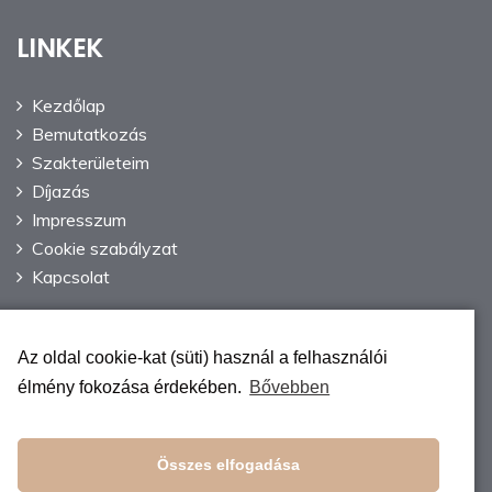
LINKEK
Kezdőlap
Bemutatkozás
Szakterületeim
Díjazás
Impresszum
Cookie szabályzat
Kapcsolat
Az oldal cookie-kat (süti) használ a felhasználói
ELÉRHETŐSÉG
élmény fokozása érdekében.
Bővebben
+36 30 928 45 79
Összes elfogadása
1068 Budapest,
Benczúr utca 48.